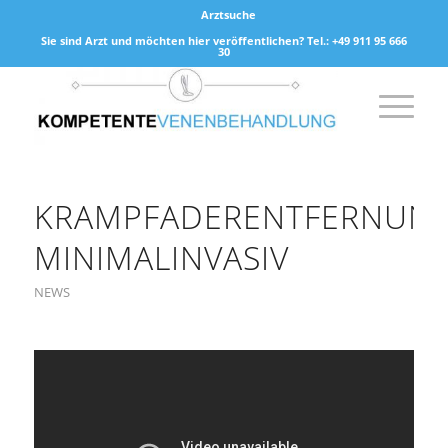
Arztsuche
Sie sind Arzt und möchten hier veröffentlichen? Tel.: +49 911 95 666
30
KRAMPFADERENTFERNUN
MINIMALINVASIV
NEWS