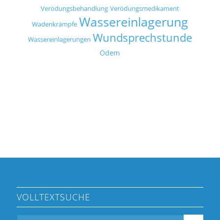
Verödungsbehandlung
Verödungsmedikament
Wassereinlagerung
Wadenkrämpfe
Wundsprechstunde
Wassereinlagerungen
Ödem
VOLLTEXTSUCHE