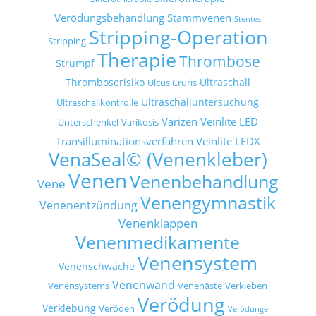
Verödungsbehandlung
Stammvenen
Stentes
Stripping-Operation
Stripping
Therapie
Thrombose
Strumpf
Thromboserisiko
Ultraschall
Ulcus Cruris
Ultraschalluntersuchung
Ultraschallkontrolle
Varizen
Veinlite LED
Unterschenkel
Varikosis
Transilluminationsverfahren
Veinlite LEDX
VenaSeal© (Venenkleber)
Venen
Venenbehandlung
Vene
Venengymnastik
Venenentzündung
Venenklappen
Venenmedikamente
Venensystem
Venenschwäche
Venenwand
Venensystems
Venenäste
Verkleben
Verödung
Verklebung
Veröden
Verödungen