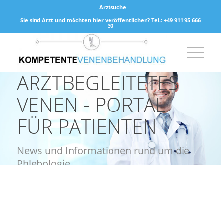
Arztsuche
Sie sind Arzt und möchten hier veröffentlichen? Tel.: +49 911 95 666
30
ARZTBEGLEITETES
VENEN - PORTAL
FÜR PATIENTEN
News und Informationen rund um die
Phlebologie
Profitieren Sie vom Wissen unserer
Fachärzte und Venenspezialisten