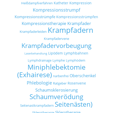
Katheter
Kompression
Heißdampfverfahren
Kompressionsstrumpf
Kompressionsstrümpfe
Kompressionsstrümpfen
Kompressionstherapie
Krampfader
Krampfadern
Krampfaderleiden
Krampfadervene
Krampfadervorbeugung
Lipödem
Lymphbahnen
Laserbehandlung
Lymphdrainage
Lymphe
Lymphödem
Miniphlebektomie
(Exhairese)
Oberschenkel
narbenfrei
Phlebologie
Rosenvene
Ratgeber
Schaumsklerosierung
Schaumverödung
Seitenästen)
Seitenastkrampfadern
Sklerotherapie
Sklerotherapie