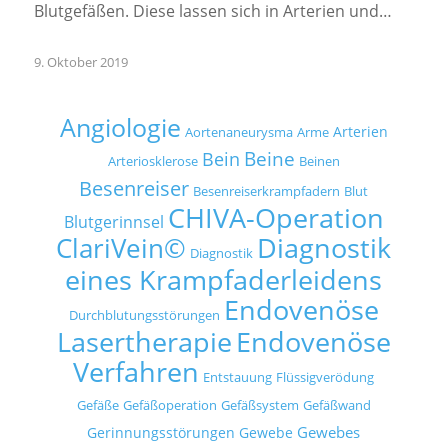
Blutgefäßen. Diese lassen sich in Arterien und…
9. Oktober 2019
Angiologie
Arterien
Aortenaneurysma
Arme
Beine
Bein
Arteriosklerose
Beinen
Besenreiser
Besenreiserkrampfadern
Blut
CHIVA-Operation
Blutgerinnsel
Diagnostik
ClariVein©
Diagnostik
eines Krampfaderleidens
Endovenöse
Durchblutungsstörungen
Lasertherapie
Endovenöse
Verfahren
Entstauung
Flüssigverödung
Gefäße
Gefäßoperation
Gefäßsystem
Gefäßwand
Gewebes
Gerinnungsstörungen
Gewebe