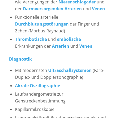
wie Verengungen der
Nierenschlagader
und
der
Darmversorgenden Arterien
und
Venen
Funktionelle arterielle
Durchblutungsstörungen
der Finger und
Zehen (Morbus Raynaud)
Thrombotische
und
embolische
Erkrankungen der
Arterien
und
Venen
Diagnostik
Mit modernsten
Ultraschallsystemen
(Farb-
Duplex- und Dopplersonographie)
Akrale Oszillographie
Laufbandergometrie zur
Gehstreckenbestimmung
Kapillarmikroskopie
Laboranalytik mit Beratungsschwerpunkt und