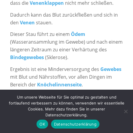
dass die
Venenklappen
nicht mehr schließen.
Dadurch kann das Blut zurückfließen und sich in
den
Venen
stauen.
Dieser Stau führt zu einem
Ödem
(Wasseransammlung im Gewebe) und nach einem
längeren Zeitraum zu einer Verhärtung des
Bindegewebes
(Sklerose).
Ergebnis ist eine Minderversorgung des
Gewebes
mit Blut und Nährstoffen, vor allen Dingen im
Bereich der
Knöchelinnenseite
.
Dies kann später zu einem
Ulcus cruris
führen.
Um unsere Webseite für Sie optimal zu gestalten und
fortlaufend verbessern zu können, verwenden wir essentielle
Therapie
Cookies. Mehr dazu finden Sie in unserer
Datenschutzerklärung.
Für die Wahl der geeigneten Therapie ist es
OK
Datenschutzerklärung
wichtig, den Auslöser eines
Ulcus cruris
zu