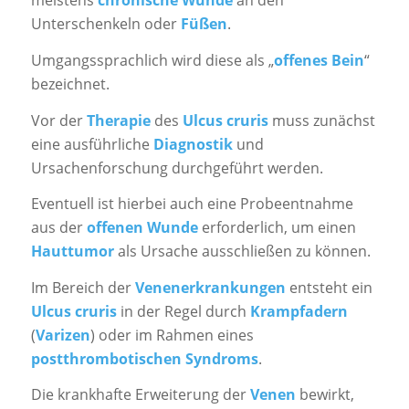
meistens
chronische Wunde
an den
Unterschenkeln oder
Füßen
.
Umgangssprachlich wird diese als „
offenes Bein
“
bezeichnet.
Vor der
Therapie
des
Ulcus cruris
muss zunächst
eine ausführliche
Diagnostik
und
Ursachenforschung durchgeführt werden.
Eventuell ist hierbei auch eine Probeentnahme
aus der
offenen Wunde
erforderlich, um einen
Hauttumor
als Ursache ausschließen zu können.
Im Bereich der
Venenerkrankungen
entsteht ein
Ulcus cruris
in der Regel durch
Krampfadern
(
Varizen
) oder im Rahmen eines
postthrombotischen
Syndroms
.
Die krankhafte Erweiterung der
Venen
bewirkt,