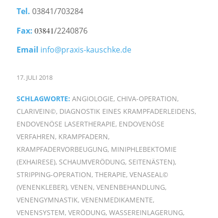
Tel.
03841/703284
Fax:
03841
/2240876
Email
info@praxis-kauschke.de
17. JULI 2018
SCHLAGWORTE:
ANGIOLOGIE
,
CHIVA-OPERATION
,
CLARIVEIN©
,
DIAGNOSTIK EINES KRAMPFADERLEIDENS
,
ENDOVENÖSE LASERTHERAPIE
,
ENDOVENÖSE
VERFAHREN
,
KRAMPFADERN
,
KRAMPFADERVORBEUGUNG
,
MINIPHLEBEKTOMIE
(EXHAIRESE)
,
SCHAUMVERÖDUNG
,
SEITENÄSTEN)
,
STRIPPING-OPERATION
,
THERAPIE
,
VENASEAL©
(VENENKLEBER)
,
VENEN
,
VENENBEHANDLUNG
,
VENENGYMNASTIK
,
VENENMEDIKAMENTE
,
VENENSYSTEM
,
VERÖDUNG
,
WASSEREINLAGERUNG
,