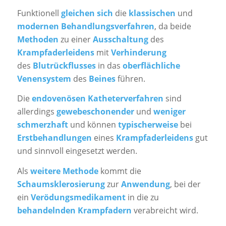
Funktionell
gleichen sich
die
klassischen
und
modernen Behandlungsverfahren
, da beide
Methoden
zu einer
Ausschaltung
des
Krampfaderleidens
mit
Verhinderung
des
Blutrückflusses
in das
oberflächliche
Venensystem
des
Beines
führen.
Die
endovenösen Katheterverfahren
sind
allerdings
gewebeschonender
und
weniger
schmerzhaft
und können
typischerweise
bei
Erstbehandlungen
eines
Krampfaderleidens
gut
und sinnvoll eingesetzt werden.
Als
weitere Methode
kommt die
Schaumsklerosierung
zur
Anwendung
, bei der
ein
Verödungsmedikament
in die zu
behandelnden Krampfadern
verabreicht wird.