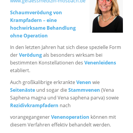
www.gefaessmedizin-mosbach.de
Schaumverödung von
Krampfadern – eine
hochwirksame Behandlung
ohne
Operation
In den letzten Jahren hat sich diese spezielle Form
der
Verödung
als besonders wirksam bei
bestimmten Konstellationen des
Venenleidens
etabliert.
Auch großkalibrige erkrankte
Venen
wie
Seitenäste
und sogar die
Stammvenen
(Vena
Saphena magna und Vena saphena parva) sowie
Rezidivkrampfadern
nach
vorangegangener
Venenoperation
können mit
diesem Verfahren effektiv behandelt werden.