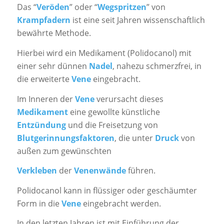
Das “
Veröden
” oder “
Wegspritzen
” von
Krampfadern
ist eine seit Jahren wissenschaftlich
bewährte Methode.
Hierbei wird ein Medikament (Polidocanol) mit
einer sehr dünnen
Nadel
, nahezu schmerzfrei, in
die erweiterte
Vene
eingebracht.
Im Inneren der
Vene
verursacht dieses
Medikament
eine gewollte künstliche
Entzündung
und die Freisetzung von
Blutgerinnungsfaktoren
, die unter
Druck
von
außen zum gewünschten
Verkleben
der
Venenwände
führen.
Polidocanol kann in flüssiger oder geschäumter
Form in die
Vene
eingebracht werden.
In den letzten Jahren ist mit Einführung der