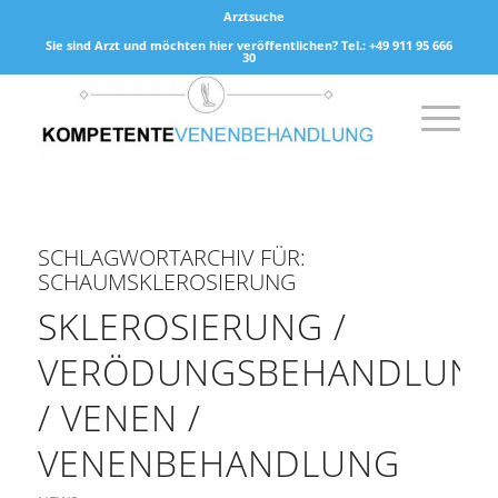
Arztsuche
Sie sind Arzt und möchten hier veröffentlichen? Tel.: +49 911 95 666
30
SCHLAGWORTARCHIV FÜR:
SCHAUMSKLEROSIERUNG
SKLEROSIERUNG /
VERÖDUNGSBEHANDLUN
/ VENEN /
VENENBEHANDLUNG