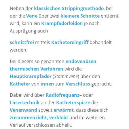
Neben der
klassischen Strippingmethode
, bei
der die
Vene
über zwei
kleinere Schnitte
entfernt
wird, kann ein
Krampfaderleiden
je nach
Ausprägung auch
schnittfrei
mittels
Kathetereingriff
behandelt
werden.
Bei diesem so genannten
endovenösen
thermischen Verfahren
wird die
Hauptkrampfader
(
Stammvene
) über den
Katheter
von
innen
zum
Verschluss
gebracht.
Dabei wird über
Radiofrequenz
– oder
Lasertechnik
an der
Katheterspitze
die
Venenwand
soweit
erwärmt
, dass diese sich
zusammenzieht
,
verklebt
und im weiteren
Verlauf verschlossen abheilt.