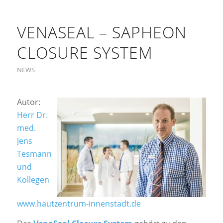
VENASEAL – SAPHEON
CLOSURE SYSTEM
NEWS
Autor:
Herr Dr.
med.
Jens
Tesmann
und
Kollegen
www.hautzentrum-innenstadt.de