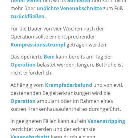
tiefen Venen
herzwärts
abfließen
und kann nicht
mehr über
undichte Venenabschnitte
zum Fuß
zurückfließen
.
Für die Dauer von vier Wochen nach der
Operation sollte ein entsprechender
Kompressionsstrumpf
getragen werden.
Das operierte
Bein
kann bereits am Tag der
Operation
belastet werden, längere Bettruhe ist
nicht erforderlich.
Abhängig vom
Krampfaderbefund
und von evtl.
bestehenden Begleiterkrankungen wird die
Operation
ambulant oder im Rahmen eines
kurzen Krankenhausaufenthaltes durchgeführt.
In geeigneten Fällen kann auf ein
Venenstripping
verzichtet werden und der erkrankte
Venenabschnitt
kann durch ein sog.