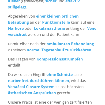
Kleber
(
Cyanoacrylat
)
sicher
und
effektiv
stillgelegt
.
Abgesehen von
einer kleinen örtlichen
Betäubung
an der
Punktionstelle
kann auf eine
Narkose
oder
Lokalanästhesie
entlang der
Vene
verzichtet
werden und der Patient kann
unmittelbar nach der
ambulanten Behandlung
zu seinem
normal Tagesablauf zurückkehren
.
Das Tragen von
Kompressionsstrümpfen
entfällt.
Da wir diesen Eingriff
ohne Schnitte
, also
narbenfrei
,
durchführen können
, wird das
VenaSeal Closure System
selbst höchsten
ästhetischen Ansprüchen
gerecht!
Unsere Praxis ist eine der wenigen zertifizierten