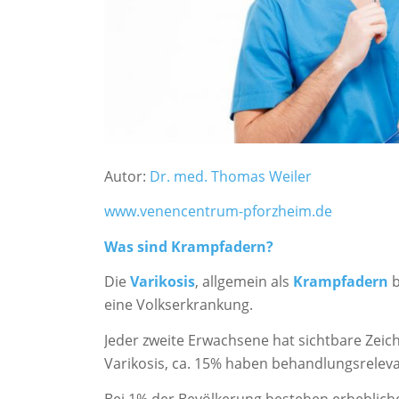
Autor:
Dr. med. Thomas Weiler
www.venencentrum-pforzheim.de
Was sind Krampfadern?
Die
Varikosis
, allgemein als
Krampfadern
b
eine Volkserkrankung.
Jeder zweite Erwachsene hat sichtbare Zeic
Varikosis, ca. 15% haben behandlungsrelev
Bei 1% der Bevölkerung bestehen erheblich