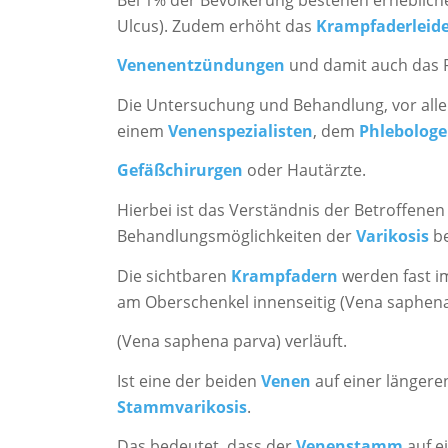
Ulcus). Zudem erhöht das
Krampfaderleid
Venenentzündungen
und damit auch das R
Die Untersuchung und Behandlung, vor all
einem
Venenspezialisten
, dem
Phlebolog
Gefäßchirurgen
oder Hautärzte.
Hierbei ist das Verständnis der Betroffenen 
Behandlungsmöglichkeiten der
Varikosis
be
Die sichtbaren
Krampfadern
werden fast i
am Oberschenkel innenseitig (Vena saphen
(Vena saphena parva) verläuft.
Ist eine der beiden
Venen
auf einer längeren
Stammvarikosis
.
Das bedeutet, dass der
Venenstamm
auf e