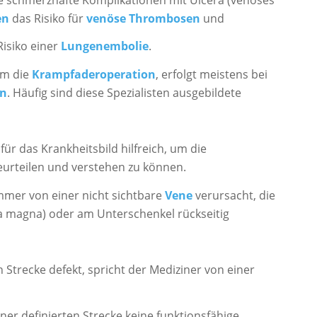
en
das Risiko für
venöse Thrombosen
und
isiko einer
Lungenembolie
.
em die
Krampfaderoperation
, erfolgt meistens bei
en
. Häufig sind diese Spezialisten ausgebildete
für das Krankheitsbild hilfreich, um die
urteilen und verstehen zu können.
mmer von einer nicht sichtbare
Vene
verursacht, die
a magna) oder am Unterschenkel rückseitig
 Strecke defekt, spricht der Mediziner von einer
iner definierten Strecke keine funktionsfähige