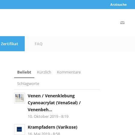
Arztsuche
Zertifikat
FAQ
Beliebt
Kürzlich
Kommentare
Schlagworte
Venen / Venenklebung
Cyanoacrylat (VenaSeal) /
Venenbeh...
10. Oktober 2019 - 8:19
Krampfadern (Varikose)
16. Mai 2019 - 8:58