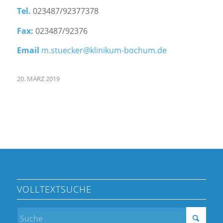
Tel.
023487/92377378
Fax:
023487/92376
Email
m.stuecker@klinikum-bochum.de
20. MÄRZ 2019
VOLLTEXTSUCHE