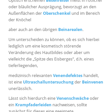
Optisch erscheinen
Besenreiser
meist in rötlicher
oder bläulicher Ausprägung, bevorzugt an den
Außenflächen der
Oberschenkel
und im Bereich
der Knöchel
aber auch an den übrigen
Beinarealen
.
Um unterscheiden zu können, ob es sich hierbei
lediglich um eine kosmetisch störende
Veränderung des Hautbildes oder aber um
vielleicht die „Spitze des Eisberges“, d.h. eines
tieferliegenden,
medizinisch relevanten
Venendefektes
handelt,
ist eine
Ultraschalluntersuchung
der
Beinvenen
unerlässlich.
Lässt sich hierdurch eine
Venenschwäche
oder
ein
Krampfaderleiden
nachweisen, sollte
zunächst für dieses eine geeignete