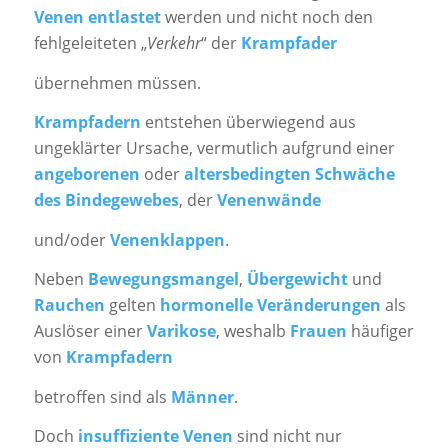
Venen
entlastet
werden und nicht noch den
fehlgeleiteten „
Verkehr
“ der
Krampfader
übernehmen müssen.
Krampfadern
entstehen überwiegend aus
ungeklärter Ursache, vermutlich aufgrund einer
angeborenen
oder
altersbedingten Schwäche
des Bindegewebes
, der
Venenwände
und/oder
Venenklappen
.
Neben
Bewegungsmangel
,
Übergewicht
und
Rauchen
gelten
hormonelle Veränderungen
als
Auslöser einer
Varikose
, weshalb
Frauen
häufiger
von
Krampfadern
betroffen sind als
Männer
.
Doch
insuffiziente Venen
sind nicht nur