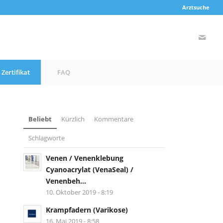
Arztsuche
Zertifikat
FAQ
Beliebt
Kürzlich
Kommentare
Schlagworte
Venen / Venenklebung
Cyanoacrylat (VenaSeal) /
Venenbeh...
10. Oktober 2019 - 8:19
Krampfadern (Varikose)
16. Mai 2019 - 8:58