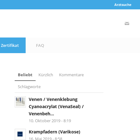
Arztsuche
Zertifikat
FAQ
Beliebt
Kürzlich
Kommentare
Schlagworte
Venen / Venenklebung
Cyanoacrylat (VenaSeal) /
Venenbeh...
10. Oktober 2019 - 8:19
Krampfadern (Varikose)
16. Mai 2019 - 8:58