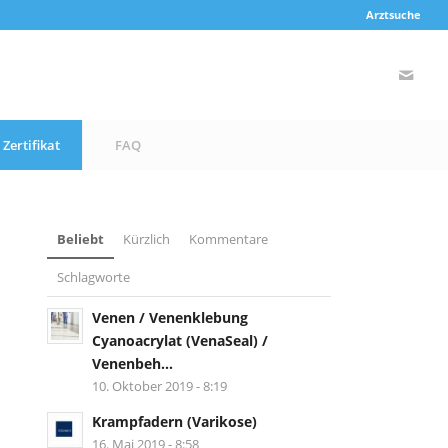
Arztsuche
Zertifikat
FAQ
Beliebt
Kürzlich
Kommentare
Schlagworte
Venen / Venenklebung
Cyanoacrylat (VenaSeal) /
Venenbeh...
10. Oktober 2019 - 8:19
Krampfadern (Varikose)
16. Mai 2019 - 8:58