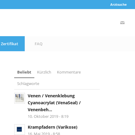
Arztsuche
Zertifikat
FAQ
Beliebt
Kürzlich
Kommentare
Schlagworte
Venen / Venenklebung
Cyanoacrylat (VenaSeal) /
Venenbeh...
10. Oktober 2019 - 8:19
Krampfadern (Varikose)
16. Mai 2019 - 8:58