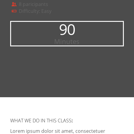
8 paricipants
Difficulty: Easy
90
Minutes
WHAT WE DO IN THIS CLASS
:
Lorem ipsum dolor sit amet, consectetuer