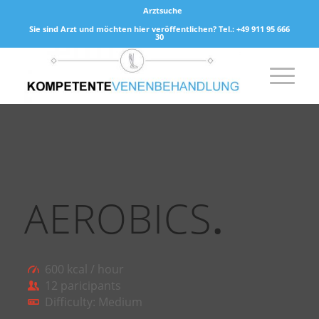
Arztsuche
Sie sind Arzt und möchten hier veröffentlichen? Tel.: +49 911 95 666
30
AEROBICS
.
600 kcal / hour
12 paricipants
Difficulty: Medium